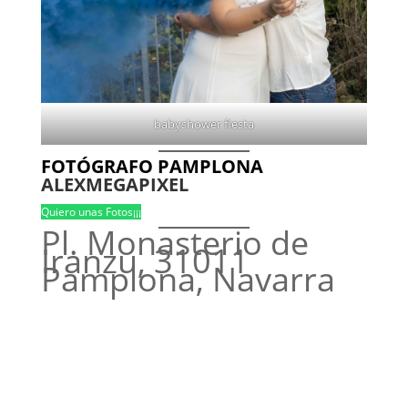
babyshower fiesta
FOTÓGRAFO PAMPLONA
ALEXMEGAPIXEL
Quiero unas Fotos¡¡¡
Pl. Monasterio de
Iranzu, 31011
Pamplona, Navarra