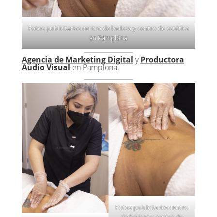
Fotos publicitarias centro de belleza y centro de estética
en Pamplona
Agencia de Marketing Digital
y
Productora
Audio Visual
en Pamplona.
Fotos publicitarias centro
de belleza y centro de